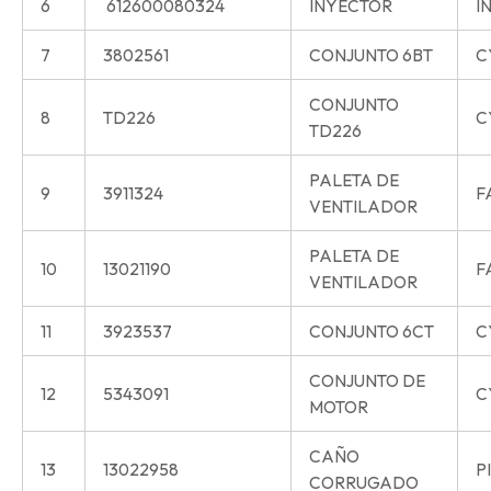
6
612600080324
INYECTOR
I
7
3802561
CONJUNTO 6BT
C
CONJUNTO
8
TD226
C
TD226
PALETA DE
9
3911324
F
VENTILADOR
PALETA DE
10
13021190
F
VENTILADOR
11
3923537
CONJUNTO 6CT
C
CONJUNTO DE
12
5343091
C
MOTOR
CAÑO
13
13022958
P
CORRUGADO