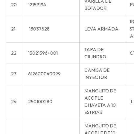
VARILLA DE
20
12159194
P
BOTADOR
R
21
13037828
LEVA ARMADA
S
A
TAPA DE
22
13021396+001
C
CILINDRO
CAMISA DE
23
612600040099
INYECTOR
MANGUITO DE
ACOPLE
24
250100280
L
CHAVETA A 10
ESTRIAS
MANGUITO DE
ACOPLE DE 10