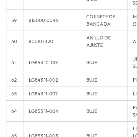
S
COJINETE DE
M
59
81500010046
BANCADA
(S
ANILLO DE
60
800107320
A
AJUSTE
U
61
LG853.10-001
BUJE
S
62
LG843.11-002
BUJE
P
63
LG843.11-007
BUJE
L
P
64
LG853.11-004
BUJE
S
L
65
LG853.11-003
BUJE
L