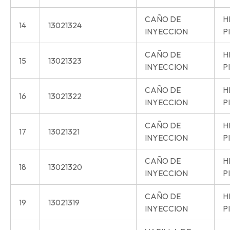
CAÑO DE
H
14
13021324
INYECCION
P
CAÑO DE
H
15
13021323
INYECCION
P
CAÑO DE
H
16
13021322
INYECCION
P
CAÑO DE
H
17
13021321
INYECCION
P
CAÑO DE
H
18
13021320
INYECCION
P
CAÑO DE
H
19
13021319
INYECCION
P