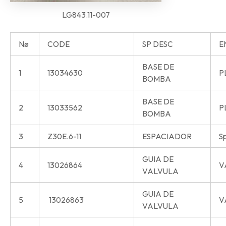
LG843.11-007
Nø
CODE
SP DESC
E
BASE DE
1
13034630
P
BOMBA
BASE DE
2
13033562
P
BOMBA
3
Z30E.6-11
ESPACIADOR
S
GUIA DE
4
13026864
V
VALVULA
GUIA DE
5
13026863
V
VALVULA