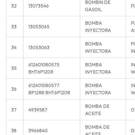
BOMBIN DE
32
13073546
F
GASOIL
BOMBA
F
33
13053065
INYECTORA
A
BOMBA
P
34
13053063
INYECTORA
I
612601080575
BOMBA
I
35
BHT6P120R
INYECTORA
W
612601080577
BOMBA
I
36
BP12R8 BHT6P120R
INYECTORA
W
BOMBA DE
37
4939587
O
ACEITE
BOMBA DE
38
3966840
O
ACEITE