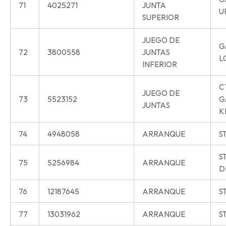
71
4025271
JUNTA
U
SUPERIOR
JUEGO DE
G
72
3800558
JUNTAS
L
INFERIOR
C
JUEGO DE
73
5523152
G
JUNTAS
K
74
4948058
ARRANQUE
S
S
75
5256984
ARRANQUE
D
76
12187645
ARRANQUE
S
77
13031962
ARRANQUE
S