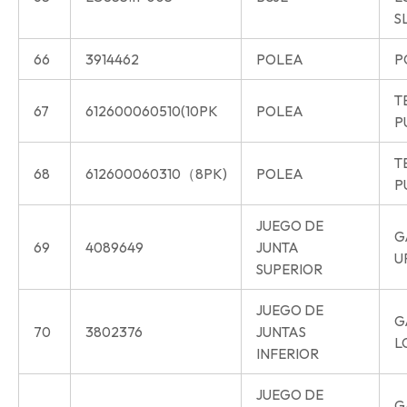
S
66
3914462
POLEA
P
T
67
612600060510(10PK
POLEA
P
T
68
612600060310（8PK)
POLEA
P
JUEGO DE
G
69
4089649
JUNTA
U
SUPERIOR
JUEGO DE
G
70
3802376
JUNTAS
L
INFERIOR
JUEGO DE
G