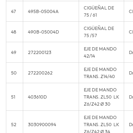
CIGÜEÑAL DE
47
495B-05004A
C
75 / 61
CIGÜEÑAL DE
48
490B-05004D
C
75 /57
EJE DE MANDO
49
272200123
Dr
42/14
EJE DE MANDO
50
272200262
Dr
TRANS. Z14/40
EJE DE MANDO
51
403610D
TRANS. ZL50 LK
Dr
Z6/Z42 Ø 30
EJE DE MANDO
52
3030900094
TRANS. ZL50 LK
Dr
Z6/Z42 Ø 34