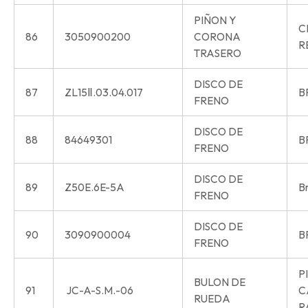
PIÑON Y
C
86
3050900200
CORONA
R
TRASERO
DISCO DE
87
ZL15Ⅱ.03.04.017
B
FRENO
DISCO DE
88
84649301
B
FRENO
DISCO DE
89
Z50E.6E-5A
Br
FRENO
DISCO DE
90
3090900004
B
FRENO
P
BULON DE
91
JC-A-S.M.-06
C
RUEDA
R