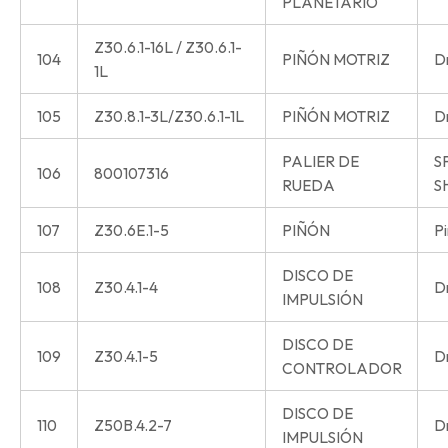
PLANETARIO
Z30.6.1-16L / Z30.6.1-
104
PIÑÓN MOTRIZ
Dr
1L
105
Z30.8.1-3L/Z30.6.1-1L
PIÑÓN MOTRIZ
Dr
PALIER DE
S
106
800107316
RUEDA
S
107
Z30.6E.1-5
PIÑÓN
Pi
DISCO DE
108
Z30.4.1-4
Dr
IMPULSIÓN
DISCO DE
109
Z30.4.1-5
Dr
CONTROLADOR
DISCO DE
110
Z50B.4.2-7
Dr
IMPULSIÓN