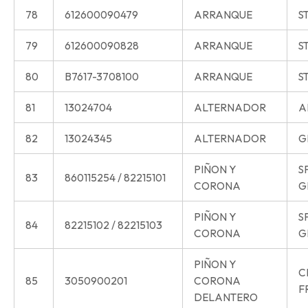
78
612600090479
ARRANQUE
S
79
612600090828
ARRANQUE
S
80
B7617-3708100
ARRANQUE
S
81
13024704
ALTERNADOR
A
82
13024345
ALTERNADOR
G
PIÑON Y
S
83
860115254 / 82215101
CORONA
G
PIÑON Y
S
84
82215102 / 82215103
CORONA
G
PIÑON Y
C
85
3050900201
CORONA
F
DELANTERO