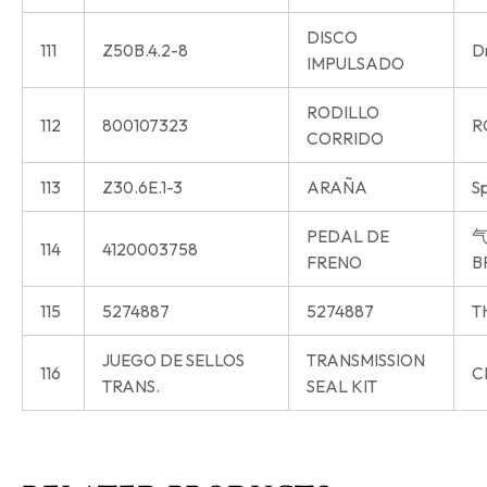
DISCO
111
Z50B.4.2-8
Dr
IMPULSADO
RODILLO
112
800107323
R
CORRIDO
113
Z30.6E.1-3
ARAÑA
S
PEDAL DE
气
114
4120003758
FRENO
B
115
5274887
5274887
T
JUEGO DE SELLOS
TRANSMISSION
116
C
TRANS.
SEAL KIT