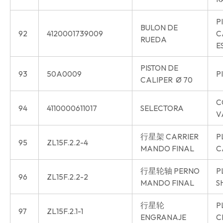
P
BULON DE
92
4120001739009
C
RUEDA
E
PISTON DE
93
50A0009
P
CALIPER Ø 70
C
94
4110000611017
SELECTORA
V
行星架 CARRIER
P
95
ZL15F.2.2-4
MANDO FINAL
C
行星轮轴 PERNO
P
96
ZL15F.2.2-2
MANDO FINAL
S
行星轮
P
97
ZL15F.2.1-1
ENGRANAJE
C