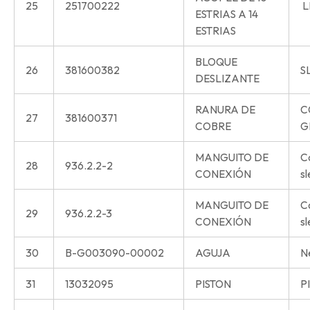
25
251700222
L
ESTRIAS A 14
ESTRIAS
BLOQUE
26
381600382
S
DESLIZANTE
RANURA DE
C
27
381600371
COBRE
G
MANGUITO DE
C
28
936.2.2-2
CONEXIÓN
s
MANGUITO DE
C
29
936.2.2-3
CONEXIÓN
s
30
B-G003090-00002
AGUJA
N
31
13032095
PISTON
P