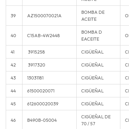
BOMBA DE
39
AZ1500070021A
O
ACEITE
BOMBA D
40
C15AB-4W2448
O
EACEITE
41
3915258
CIGÜEÑAL
C
42
3917320
CIGÜEÑAL
C
43
13031181
CIGÜEÑAL
C
44
61500020071
CIGÜEÑAL
C
45
612600020039
CIGÜEÑAL
C
CIGÜEÑAL DE
46
B490B-05004
C
70 / 57