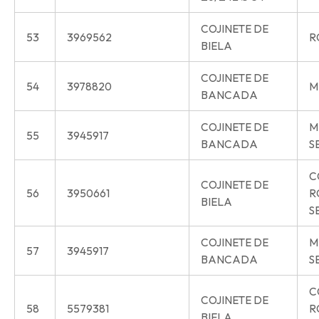
COJINETE DE
53
3969562
R
BIELA
COJINETE DE
54
3978820
M
BANCADA
COJINETE DE
M
55
3945917
BANCADA
S
C
COJINETE DE
56
3950661
R
BIELA
S
COJINETE DE
M
57
3945917
BANCADA
S
C
COJINETE DE
58
5579381
R
BIELA