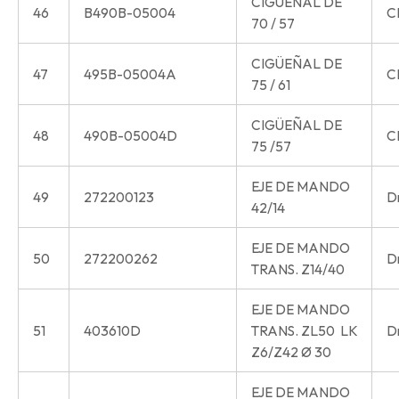
CIGÜEÑAL DE
46
B490B-05004
C
70 / 57
CIGÜEÑAL DE
47
495B-05004A
C
75 / 61
CIGÜEÑAL DE
48
490B-05004D
C
75 /57
EJE DE MANDO
49
272200123
Dr
42/14
EJE DE MANDO
50
272200262
Dr
TRANS. Z14/40
EJE DE MANDO
51
403610D
TRANS. ZL50 LK
Dr
Z6/Z42 Ø 30
EJE DE MANDO