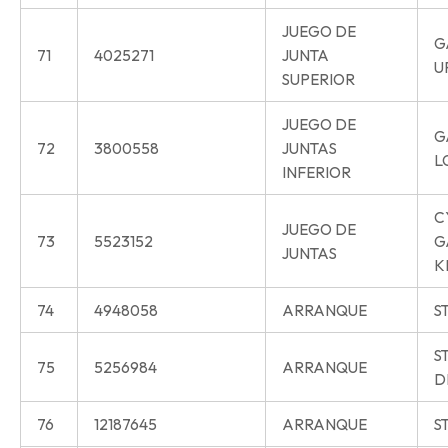
JUEGO DE
G
71
4025271
JUNTA
U
SUPERIOR
JUEGO DE
G
72
3800558
JUNTAS
L
INFERIOR
C
JUEGO DE
73
5523152
G
JUNTAS
K
74
4948058
ARRANQUE
S
S
75
5256984
ARRANQUE
D
76
12187645
ARRANQUE
S