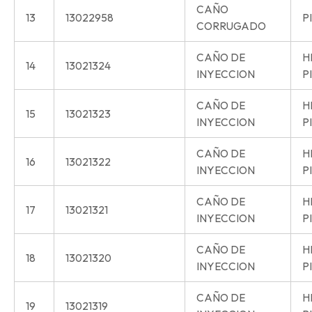
CAÑO
13
13022958
P
CORRUGADO
CAÑO DE
H
14
13021324
INYECCION
P
CAÑO DE
H
15
13021323
INYECCION
P
CAÑO DE
H
16
13021322
INYECCION
P
CAÑO DE
H
17
13021321
INYECCION
P
CAÑO DE
H
18
13021320
INYECCION
P
CAÑO DE
H
19
13021319