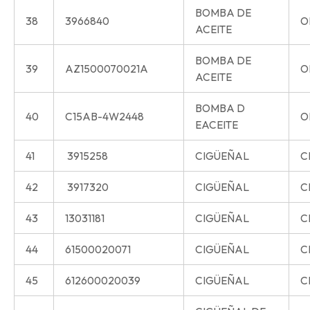
BOMBA DE
38
3966840
O
ACEITE
BOMBA DE
39
AZ1500070021A
O
ACEITE
BOMBA D
40
C15AB-4W2448
O
EACEITE
41
3915258
CIGÜEÑAL
C
42
3917320
CIGÜEÑAL
C
43
13031181
CIGÜEÑAL
C
44
61500020071
CIGÜEÑAL
C
45
612600020039
CIGÜEÑAL
C