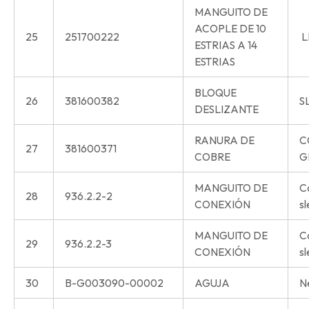
MANGUITO DE
ACOPLE DE 10
25
251700222
L
ESTRIAS A 14
ESTRIAS
BLOQUE
26
381600382
S
DESLIZANTE
RANURA DE
C
27
381600371
COBRE
G
MANGUITO DE
C
28
936.2.2-2
CONEXIÓN
s
MANGUITO DE
C
29
936.2.2-3
CONEXIÓN
s
30
B-G003090-00002
AGUJA
N