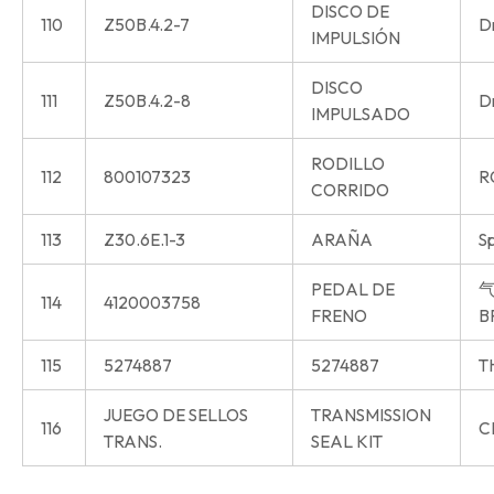
DISCO DE
110
Z50B.4.2-7
Dr
IMPULSIÓN
DISCO
111
Z50B.4.2-8
Dr
IMPULSADO
RODILLO
112
800107323
R
CORRIDO
113
Z30.6E.1-3
ARAÑA
S
PEDAL DE
气
114
4120003758
FRENO
B
115
5274887
5274887
T
JUEGO DE SELLOS
TRANSMISSION
116
C
TRANS.
SEAL KIT