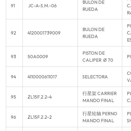
BULON DE
91
JC-A-S.M.-06
C
RUEDA
R
P
BULON DE
92
4120001739009
C
RUEDA
E
PISTON DE
93
50A0009
P
CALIPER Ø 70
C
94
4110000611017
SELECTORA
V
行星架 CARRIER
P
95
ZL15F.2.2-4
MANDO FINAL
C
行星轮轴 PERNO
P
96
ZL15F.2.2-2
MANDO FINAL
S