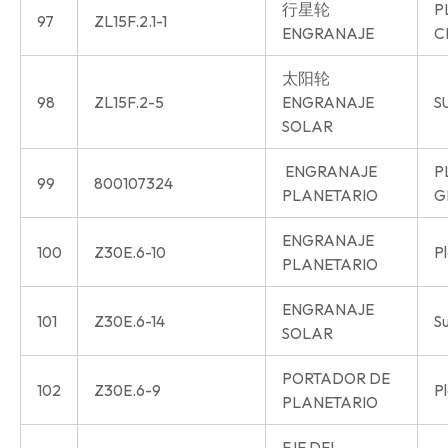
行星轮
P
97
ZL15F.2.1-1
ENGRANAJE
C
太阳轮
98
ZL15F.2-5
ENGRANAJE
S
SOLAR
ENGRANAJE
P
99
800107324
PLANETARIO
G
ENGRANAJE
100
Z30E.6-10
P
PLANETARIO
ENGRANAJE
101
Z30E.6-14
S
SOLAR
PORTADOR DE
102
Z30E.6-9
Pl
PLANETARIO
EJE DEL