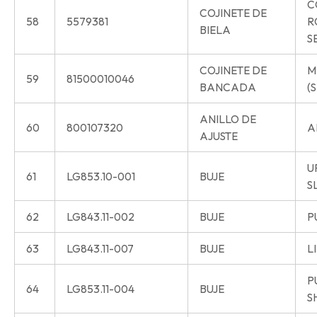
C
COJINETE DE
58
5579381
R
BIELA
S
COJINETE DE
M
59
81500010046
BANCADA
(S
ANILLO DE
60
800107320
A
AJUSTE
U
61
LG853.10-001
BUJE
S
62
LG843.11-002
BUJE
P
63
LG843.11-007
BUJE
L
P
64
LG853.11-004
BUJE
S