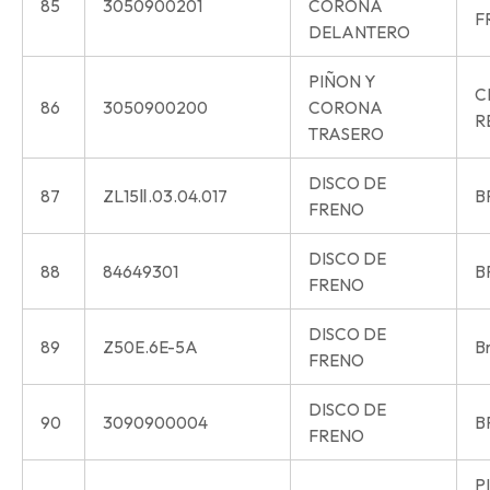
85
3050900201
CORONA
F
DELANTERO
PIÑON Y
C
86
3050900200
CORONA
R
TRASERO
DISCO DE
87
ZL15Ⅱ.03.04.017
B
FRENO
DISCO DE
88
84649301
B
FRENO
DISCO DE
89
Z50E.6E-5A
Br
FRENO
DISCO DE
90
3090900004
B
FRENO
P