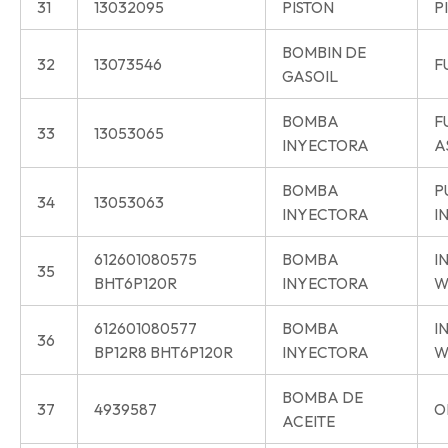
31
13032095
PISTON
P
BOMBIN DE
32
13073546
F
GASOIL
BOMBA
F
33
13053065
INYECTORA
A
BOMBA
P
34
13053063
INYECTORA
I
612601080575
BOMBA
I
35
BHT6P120R
INYECTORA
W
612601080577
BOMBA
I
36
BP12R8 BHT6P120R
INYECTORA
W
BOMBA DE
37
4939587
O
ACEITE