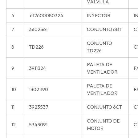
VALVULA
6
612600080324
INYECTOR
I
7
3802561
CONJUNTO 6BT
C
CONJUNTO
8
TD226
C
TD226
PALETA DE
9
3911324
F
VENTILADOR
PALETA DE
10
13021190
F
VENTILADOR
11
3923537
CONJUNTO 6CT
C
CONJUNTO DE
12
5343091
C
MOTOR