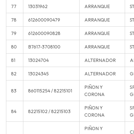
77
13031962
ARRANQUE
S
78
612600090479
ARRANQUE
S
79
612600090828
ARRANQUE
S
80
B7617-3708100
ARRANQUE
S
81
13024704
ALTERNADOR
A
82
13024345
ALTERNADOR
G
PIÑON Y
S
83
860115254 / 82215101
CORONA
G
PIÑON Y
S
84
82215102 / 82215103
CORONA
G
PIÑON Y
C