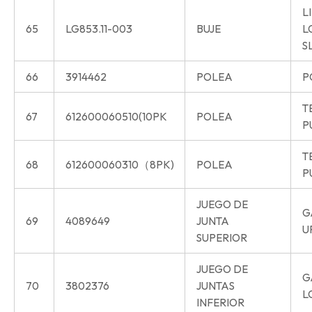
L
65
LG853.11-003
BUJE
L
S
66
3914462
POLEA
P
T
67
612600060510(10PK
POLEA
P
T
68
612600060310（8PK)
POLEA
P
JUEGO DE
G
69
4089649
JUNTA
U
SUPERIOR
JUEGO DE
G
70
3802376
JUNTAS
L
INFERIOR