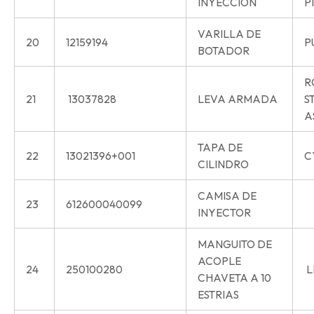
INYECCION
P
VARILLA DE
20
12159194
P
BOTADOR
R
21
13037828
LEVA ARMADA
S
A
TAPA DE
22
13021396+001
C
CILINDRO
CAMISA DE
23
612600040099
INYECTOR
MANGUITO DE
ACOPLE
24
250100280
L
CHAVETA A 10
ESTRIAS