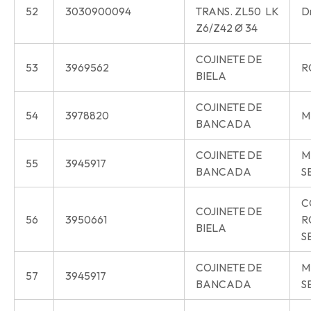
52
3030900094
TRANS. ZL50 LK
Dr
Z6/Z42 Ø 34
COJINETE DE
53
3969562
R
BIELA
COJINETE DE
54
3978820
M
BANCADA
COJINETE DE
M
55
3945917
BANCADA
S
C
COJINETE DE
56
3950661
R
BIELA
S
COJINETE DE
M
57
3945917
BANCADA
S