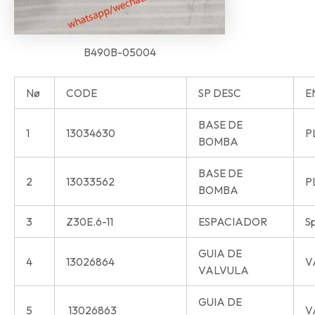
B490B-05004
Nø
CODE
SP DESC
E
BASE DE
1
13034630
P
BOMBA
BASE DE
2
13033562
P
BOMBA
3
Z30E.6-11
ESPACIADOR
S
GUIA DE
4
13026864
V
VALVULA
GUIA DE
5
13026863
V