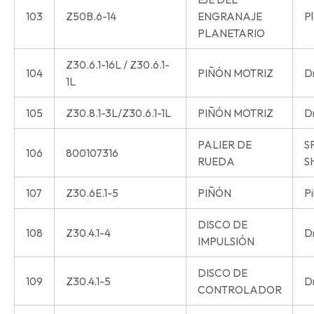
103
Z50B.6-14
ENGRANAJE
Pl
PLANETARIO
Z30.6.1-16L / Z30.6.1-
104
PIÑÓN MOTRIZ
Dr
1L
105
Z30.8.1-3L/Z30.6.1-1L
PIÑÓN MOTRIZ
Dr
PALIER DE
S
106
800107316
RUEDA
S
107
Z30.6E.1-5
PIÑÓN
Pi
DISCO DE
108
Z30.4.1-4
Dr
IMPULSIÓN
DISCO DE
109
Z30.4.1-5
Dr
CONTROLADOR