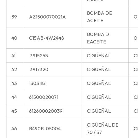
BOMBA DE
39
AZ1500070021A
O
ACEITE
BOMBA D
40
C15AB-4W2448
O
EACEITE
41
3915258
CIGÜEÑAL
C
42
3917320
CIGÜEÑAL
C
43
13031181
CIGÜEÑAL
C
44
61500020071
CIGÜEÑAL
C
45
612600020039
CIGÜEÑAL
C
CIGÜEÑAL DE
46
B490B-05004
C
70 / 57