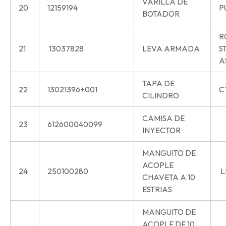
VARILLA DE
20
12159194
P
BOTADOR
R
21
13037828
LEVA ARMADA
S
A
TAPA DE
22
13021396+001
C
CILINDRO
CAMISA DE
23
612600040099
INYECTOR
MANGUITO DE
ACOPLE
24
250100280
L
CHAVETA A 10
ESTRIAS
MANGUITO DE
ACOPLE DE 10