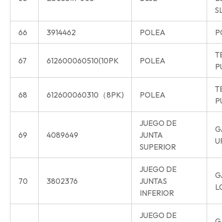
S
66
3914462
POLEA
P
T
67
612600060510(10PK
POLEA
P
T
68
612600060310（8PK)
POLEA
P
JUEGO DE
G
69
4089649
JUNTA
U
SUPERIOR
JUEGO DE
G
70
3802376
JUNTAS
L
INFERIOR
JUEGO DE
G