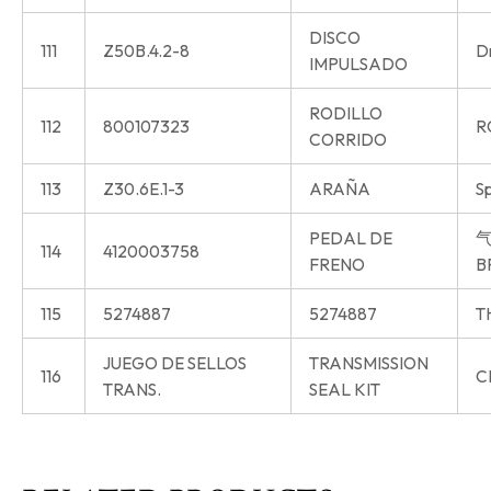
DISCO
111
Z50B.4.2-8
Dr
IMPULSADO
RODILLO
112
800107323
R
CORRIDO
113
Z30.6E.1-3
ARAÑA
S
PEDAL DE
气
114
4120003758
FRENO
B
115
5274887
5274887
T
JUEGO DE SELLOS
TRANSMISSION
116
C
TRANS.
SEAL KIT