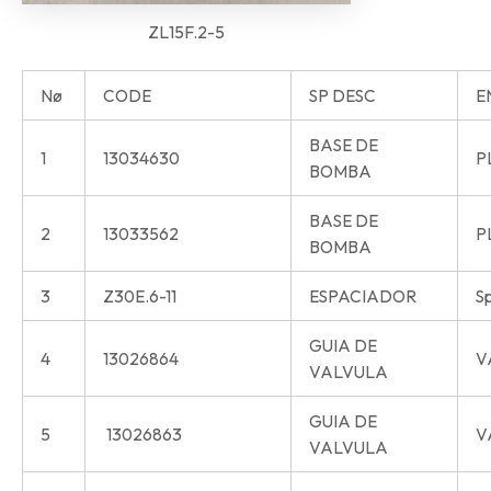
ZL15F.2-5
Nø
CODE
SP DESC
E
BASE DE
1
13034630
P
BOMBA
BASE DE
2
13033562
P
BOMBA
3
Z30E.6-11
ESPACIADOR
S
GUIA DE
4
13026864
V
VALVULA
GUIA DE
5
13026863
V
VALVULA