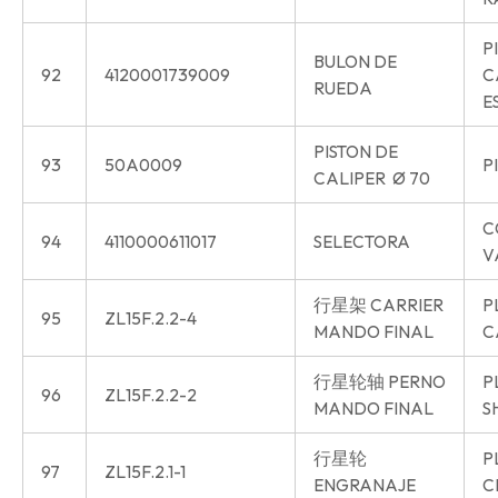
P
BULON DE
92
4120001739009
C
RUEDA
E
PISTON DE
93
50A0009
P
CALIPER Ø 70
C
94
4110000611017
SELECTORA
V
行星架 CARRIER
P
95
ZL15F.2.2-4
MANDO FINAL
C
行星轮轴 PERNO
P
96
ZL15F.2.2-2
MANDO FINAL
S
行星轮
P
97
ZL15F.2.1-1
ENGRANAJE
C