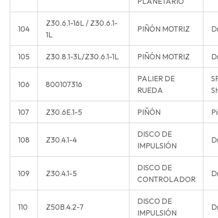
PLANETARIO
Z30.6.1-16L / Z30.6.1-
104
PIÑÓN MOTRIZ
Dr
1L
105
Z30.8.1-3L/Z30.6.1-1L
PIÑÓN MOTRIZ
Dr
PALIER DE
S
106
800107316
RUEDA
S
107
Z30.6E.1-5
PIÑÓN
Pi
DISCO DE
108
Z30.4.1-4
Dr
IMPULSIÓN
DISCO DE
109
Z30.4.1-5
Dr
CONTROLADOR
DISCO DE
110
Z50B.4.2-7
Dr
IMPULSIÓN