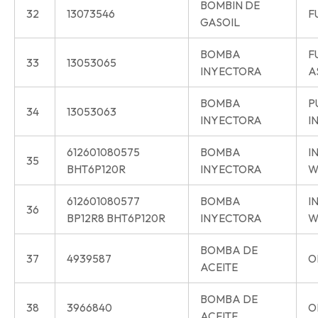
BOMBIN DE
32
13073546
F
GASOIL
BOMBA
F
33
13053065
INYECTORA
A
BOMBA
P
34
13053063
INYECTORA
I
612601080575
BOMBA
I
35
BHT6P120R
INYECTORA
W
612601080577
BOMBA
I
36
BP12R8 BHT6P120R
INYECTORA
W
BOMBA DE
37
4939587
O
ACEITE
BOMBA DE
38
3966840
O
ACEITE