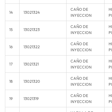
CAÑO DE
H
14
13021324
INYECCION
P
CAÑO DE
H
15
13021323
INYECCION
P
CAÑO DE
H
16
13021322
INYECCION
P
CAÑO DE
H
17
13021321
INYECCION
P
CAÑO DE
H
18
13021320
INYECCION
P
CAÑO DE
H
19
13021319
INYECCION
P