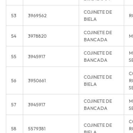
COJINETE DE
53
3969562
R
BIELA
COJINETE DE
54
3978820
M
BANCADA
COJINETE DE
M
55
3945917
BANCADA
S
C
COJINETE DE
56
3950661
R
BIELA
S
COJINETE DE
M
57
3945917
BANCADA
S
C
COJINETE DE
58
5579381
R
BIELA