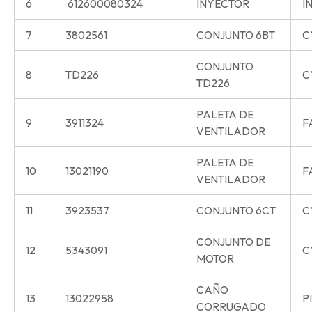
6
612600080324
INYECTOR
I
7
3802561
CONJUNTO 6BT
C
CONJUNTO
8
TD226
C
TD226
PALETA DE
9
3911324
F
VENTILADOR
PALETA DE
10
13021190
F
VENTILADOR
11
3923537
CONJUNTO 6CT
C
CONJUNTO DE
12
5343091
C
MOTOR
CAÑO
13
13022958
P
CORRUGADO