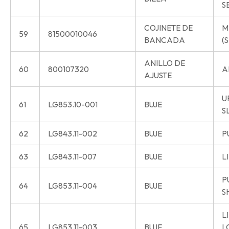
S
COJINETE DE
M
59
81500010046
BANCADA
(S
ANILLO DE
60
800107320
A
AJUSTE
U
61
LG853.10-001
BUJE
S
62
LG843.11-002
BUJE
P
63
LG843.11-007
BUJE
L
P
64
LG853.11-004
BUJE
S
L
65
LG853.11-003
BUJE
L