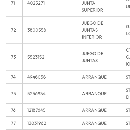
71
4025271
JUNTA
U
SUPERIOR
JUEGO DE
G
72
3800558
JUNTAS
L
INFERIOR
C
JUEGO DE
73
5523152
G
JUNTAS
K
74
4948058
ARRANQUE
S
S
75
5256984
ARRANQUE
D
76
12187645
ARRANQUE
S
77
13031962
ARRANQUE
S