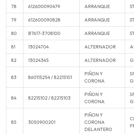
78
612600090479
ARRANQUE
S
79
612600090828
ARRANQUE
S
80
B7617-3708100
ARRANQUE
S
81
13024704
ALTERNADOR
A
82
13024345
ALTERNADOR
G
PIÑON Y
S
83
860115254 / 82215101
CORONA
G
PIÑON Y
S
84
82215102 / 82215103
CORONA
G
PIÑON Y
C
85
3050900201
CORONA
F
DELANTERO