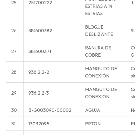
25
251700222
L
ESTRIAS A 14
ESTRIAS
BLOQUE
26
381600382
S
DESLIZANTE
RANURA DE
C
27
381600371
COBRE
G
MANGUITO DE
C
28
936.2.2-2
CONEXIÓN
s
MANGUITO DE
C
29
936.2.2-3
CONEXIÓN
s
30
B-G003090-00002
AGUJA
N
31
13032095
PISTON
P