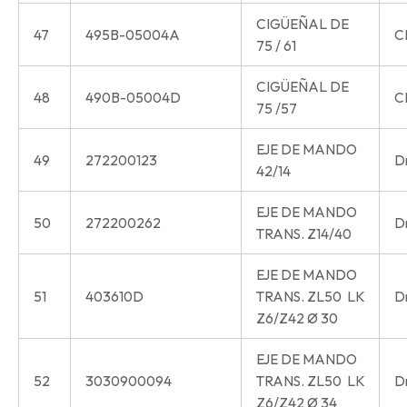
CIGÜEÑAL DE
47
495B-05004A
C
75 / 61
CIGÜEÑAL DE
48
490B-05004D
C
75 /57
EJE DE MANDO
49
272200123
Dr
42/14
EJE DE MANDO
50
272200262
Dr
TRANS. Z14/40
EJE DE MANDO
51
403610D
TRANS. ZL50 LK
Dr
Z6/Z42 Ø 30
EJE DE MANDO
52
3030900094
TRANS. ZL50 LK
Dr
Z6/Z42 Ø 34