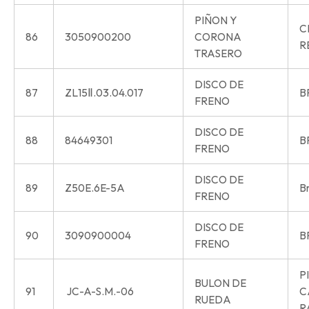
PIÑON Y
C
86
3050900200
CORONA
R
TRASERO
DISCO DE
87
ZL15Ⅱ.03.04.017
B
FRENO
DISCO DE
88
84649301
B
FRENO
DISCO DE
89
Z50E.6E-5A
Br
FRENO
DISCO DE
90
3090900004
B
FRENO
P
BULON DE
91
JC-A-S.M.-06
C
RUEDA
R