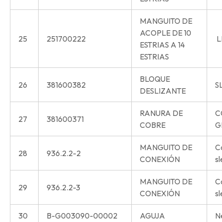
MANGUITO DE
ACOPLE DE 10
25
251700222
L
ESTRIAS A 14
ESTRIAS
BLOQUE
26
381600382
S
DESLIZANTE
RANURA DE
C
27
381600371
COBRE
G
MANGUITO DE
C
28
936.2.2-2
CONEXIÓN
s
MANGUITO DE
C
29
936.2.2-3
CONEXIÓN
s
30
B-G003090-00002
AGUJA
N