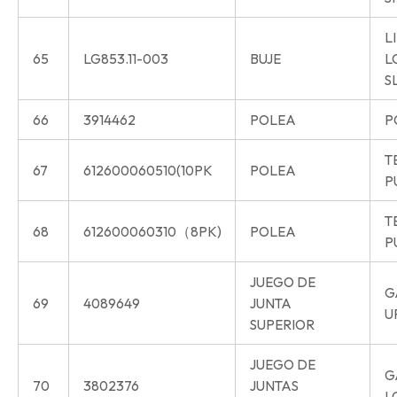
L
65
LG853.11-003
BUJE
L
S
66
3914462
POLEA
P
T
67
612600060510(10PK
POLEA
P
T
68
612600060310（8PK)
POLEA
P
JUEGO DE
G
69
4089649
JUNTA
U
SUPERIOR
JUEGO DE
G
70
3802376
JUNTAS
L