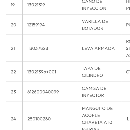
CAÑO DE
H
19
13021319
INYECCION
P
VARILLA DE
20
12159194
P
BOTADOR
R
21
13037828
LEVA ARMADA
S
A
TAPA DE
22
13021396+001
C
CILINDRO
CAMISA DE
23
612600040099
INYECTOR
MANGUITO DE
ACOPLE
24
250100280
L
CHAVETA A 10
ESTRIAS