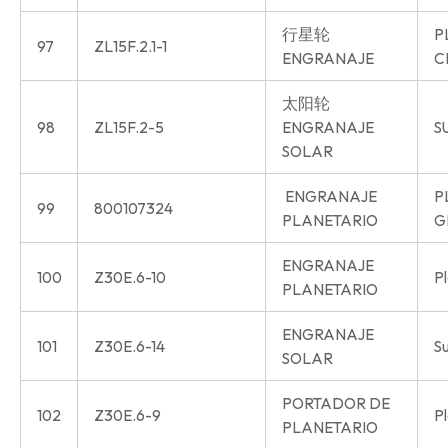
行星轮
P
97
ZL15F.2.1-1
ENGRANAJE
C
太阳轮
98
ZL15F.2-5
ENGRANAJE
S
SOLAR
ENGRANAJE
P
99
800107324
PLANETARIO
G
ENGRANAJE
100
Z30E.6-10
P
PLANETARIO
ENGRANAJE
101
Z30E.6-14
S
SOLAR
PORTADOR DE
102
Z30E.6-9
Pl
PLANETARIO