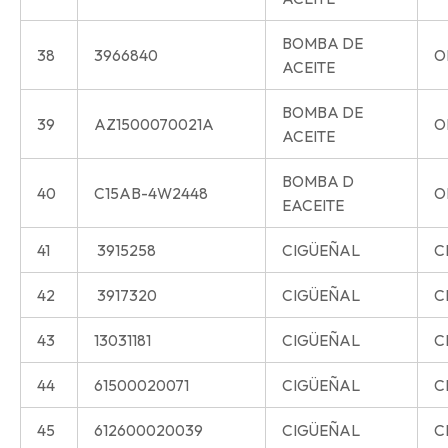
BOMBA DE
38
3966840
O
ACEITE
BOMBA DE
39
AZ1500070021A
O
ACEITE
BOMBA D
40
C15AB-4W2448
O
EACEITE
41
3915258
CIGÜEÑAL
C
42
3917320
CIGÜEÑAL
C
43
13031181
CIGÜEÑAL
C
44
61500020071
CIGÜEÑAL
C
45
612600020039
CIGÜEÑAL
C