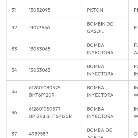
31
13032095
PISTON
P
BOMBIN DE
32
13073546
F
GASOIL
BOMBA
F
33
13053065
INYECTORA
A
BOMBA
P
34
13053063
INYECTORA
I
612601080575
BOMBA
I
35
BHT6P120R
INYECTORA
W
612601080577
BOMBA
I
36
BP12R8 BHT6P120R
INYECTORA
W
BOMBA DE
37
4939587
O
ACEITE