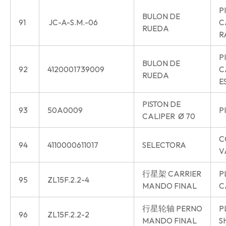
P
BULON DE
91
JC-A-S.M.-06
C
RUEDA
R
P
BULON DE
92
4120001739009
C
RUEDA
E
PISTON DE
93
50A0009
P
CALIPER Ø 70
C
94
4110000611017
SELECTORA
V
行星架 CARRIER
P
95
ZL15F.2.2-4
MANDO FINAL
C
行星轮轴 PERNO
P
96
ZL15F.2.2-2
MANDO FINAL
S