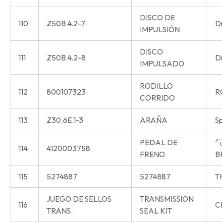
DISCO DE
110
Z50B.4.2-7
Dr
IMPULSIÓN
DISCO
111
Z50B.4.2-8
Dr
IMPULSADO
RODILLO
112
800107323
R
CORRIDO
113
Z30.6E.1-3
ARAÑA
S
PEDAL DE
气
114
4120003758
FRENO
B
115
5274887
5274887
T
JUEGO DE SELLOS
TRANSMISSION
116
C
TRANS.
SEAL KIT