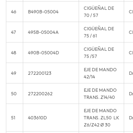
CIGÜEÑAL DE
46
B490B-05004
C
70 / 57
CIGÜEÑAL DE
47
495B-05004A
C
75 / 61
CIGÜEÑAL DE
48
490B-05004D
C
75 /57
EJE DE MANDO
49
272200123
Dr
42/14
EJE DE MANDO
50
272200262
Dr
TRANS. Z14/40
EJE DE MANDO
51
403610D
TRANS. ZL50 LK
Dr
Z6/Z42 Ø 30