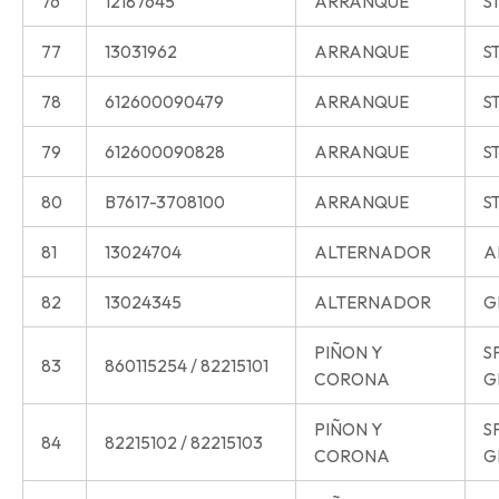
76
12187645
ARRANQUE
S
77
13031962
ARRANQUE
S
78
612600090479
ARRANQUE
S
79
612600090828
ARRANQUE
S
80
B7617-3708100
ARRANQUE
S
81
13024704
ALTERNADOR
A
82
13024345
ALTERNADOR
G
PIÑON Y
S
83
860115254 / 82215101
CORONA
G
PIÑON Y
S
84
82215102 / 82215103
CORONA
G