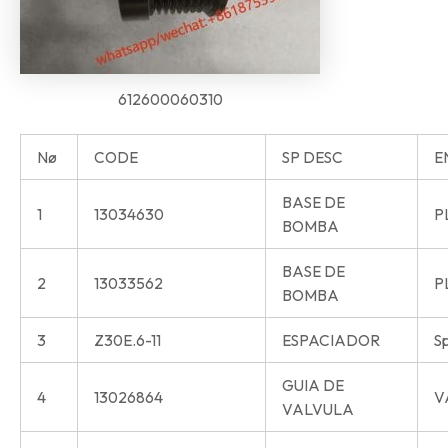
612600060310
Nø
CODE
SP DESC
E
BASE DE
1
13034630
P
BOMBA
BASE DE
2
13033562
P
BOMBA
3
Z30E.6-11
ESPACIADOR
S
GUIA DE
4
13026864
V
VALVULA