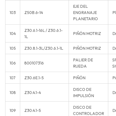
EJE DEL
103
Z50B.6-14
ENGRANAJE
Pl
PLANETARIO
Z30.6.1-16L / Z30.6.1-
104
PIÑÓN MOTRIZ
Dr
1L
105
Z30.8.1-3L/Z30.6.1-1L
PIÑÓN MOTRIZ
Dr
PALIER DE
S
106
800107316
RUEDA
S
107
Z30.6E.1-5
PIÑÓN
Pi
DISCO DE
108
Z30.4.1-4
Dr
IMPULSIÓN
DISCO DE
109
Z30.4.1-5
Dr
CONTROLADOR