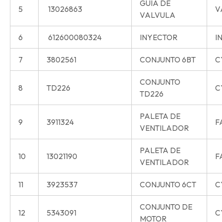
GUIA DE
5
13026863
V
VALVULA
6
612600080324
INYECTOR
I
7
3802561
CONJUNTO 6BT
C
CONJUNTO
8
TD226
C
TD226
PALETA DE
9
3911324
F
VENTILADOR
PALETA DE
10
13021190
F
VENTILADOR
11
3923537
CONJUNTO 6CT
C
CONJUNTO DE
12
5343091
C
MOTOR