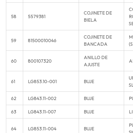
C
COJINETE DE
58
5579381
R
BIELA
S
COJINETE DE
M
59
81500010046
BANCADA
(S
ANILLO DE
60
800107320
A
AJUSTE
U
61
LG853.10-001
BUJE
S
62
LG843.11-002
BUJE
P
63
LG843.11-007
BUJE
L
P
64
LG853.11-004
BUJE
S