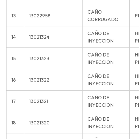
CAÑO
13
13022958
P
CORRUGADO
CAÑO DE
H
14
13021324
INYECCION
P
CAÑO DE
H
15
13021323
INYECCION
P
CAÑO DE
H
16
13021322
INYECCION
P
CAÑO DE
H
17
13021321
INYECCION
P
CAÑO DE
H
18
13021320
INYECCION
P