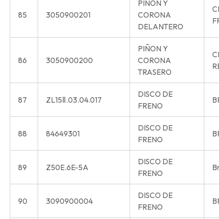
PIÑON Y
C
85
3050900201
CORONA
F
DELANTERO
PIÑON Y
C
86
3050900200
CORONA
R
TRASERO
DISCO DE
87
ZL15Ⅱ.03.04.017
B
FRENO
DISCO DE
88
84649301
B
FRENO
DISCO DE
89
Z50E.6E-5A
Br
FRENO
DISCO DE
90
3090900004
B
FRENO