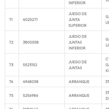
INFERIOR
JUEGO DE
G
71
4025271
JUNTA
U
SUPERIOR
JUEGO DE
G
72
3800558
JUNTAS
L
INFERIOR
C
JUEGO DE
73
5523152
G
JUNTAS
K
74
4948058
ARRANQUE
S
S
75
5256984
ARRANQUE
D